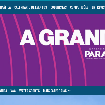
LIMÁTICA
CALENDÁRIO DE EVENTOS
COLUNISTAS
COMPETIÇÕES
ENTREVIS
ÂNICA
VA’A
WATER SPORTS
MAIS CATEGORIAS