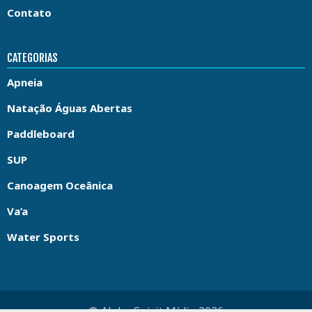
Contato
CATEGORIAS
Apneia
Natação Águas Abertas
Paddleboard
SUP
Canoagem Oceânica
Va’a
Water Sports
© Aloha Spirit Mídia 2026