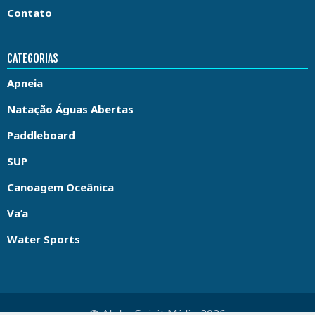
Contato
CATEGORIAS
Apneia
Natação Águas Abertas
Paddleboard
SUP
Canoagem Oceânica
Va’a
Water Sports
© Aloha Spirit Mídia 2026