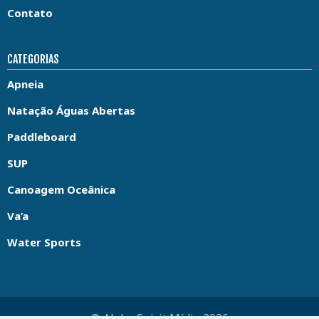
Contato
CATEGORIAS
Apneia
Natação Águas Abertas
Paddleboard
SUP
Canoagem Oceânica
Va’a
Water Sports
© Aloha Spirit Mídia 2026