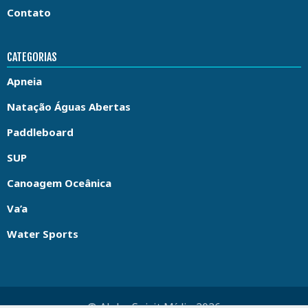
Contato
CATEGORIAS
Apneia
Natação Águas Abertas
Paddleboard
SUP
Canoagem Oceânica
Va’a
Water Sports
© Aloha Spirit Mídia 2026