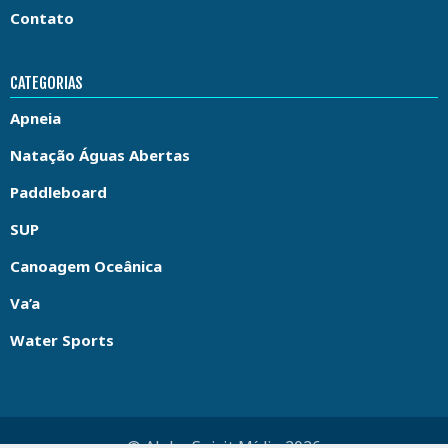
Contato
CATEGORIAS
Apneia
Natação Águas Abertas
Paddleboard
SUP
Canoagem Oceânica
Va’a
Water Sports
© Aloha Spirit Mídia 2026