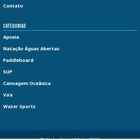
Contato
CATEGORIAS
Apneia
Natação Águas Abertas
Paddleboard
SUP
Canoagem Oceânica
Va’a
Water Sports
© Aloha Spirit Mídia 2026