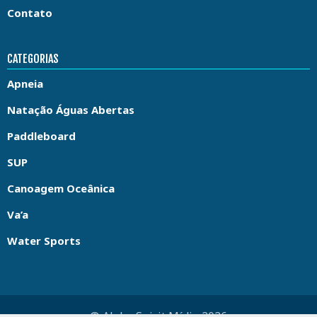
Contato
CATEGORIAS
Apneia
Natação Águas Abertas
Paddleboard
SUP
Canoagem Oceânica
Va’a
Water Sports
© Aloha Spirit Mídia 2026