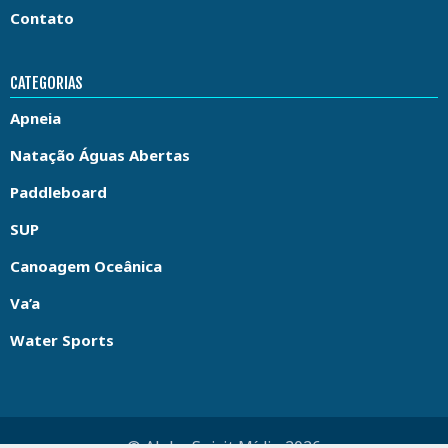
Contato
CATEGORIAS
Apneia
Natação Águas Abertas
Paddleboard
SUP
Canoagem Oceânica
Va’a
Water Sports
© Aloha Spirit Mídia 2026