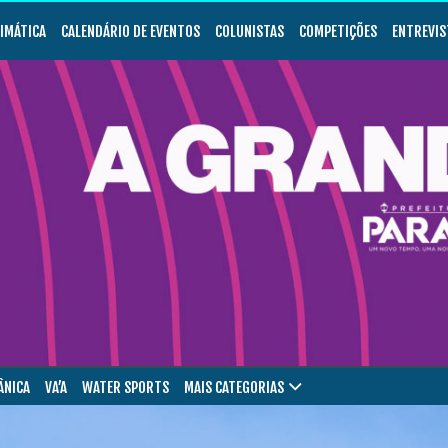
LIMÁTICA
CALENDÁRIO DE EVENTOS
COLUNISTAS
COMPETIÇÕES
ENTREVIS
ÂNICA
VA’A
WATER SPORTS
MAIS CATEGORIAS