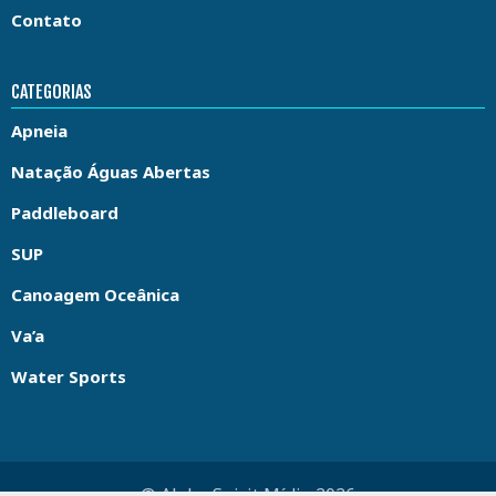
Contato
CATEGORIAS
Apneia
Natação Águas Abertas
Paddleboard
SUP
Canoagem Oceânica
Va’a
Water Sports
© Aloha Spirit Mídia 2026