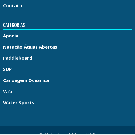
Contato
CATEGORIAS
Apneia
Natação Águas Abertas
Paddleboard
SUP
Canoagem Oceânica
Va’a
Water Sports
© Aloha Spirit Mídia 2026