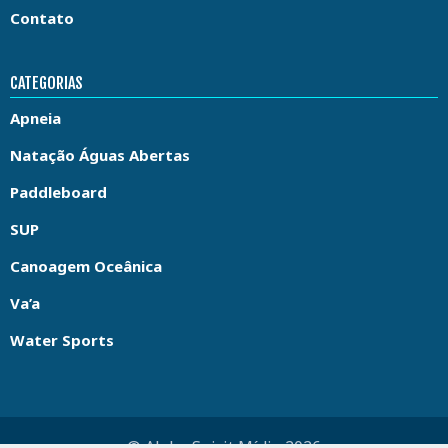
Contato
CATEGORIAS
Apneia
Natação Águas Abertas
Paddleboard
SUP
Canoagem Oceânica
Va’a
Water Sports
© Aloha Spirit Mídia 2026