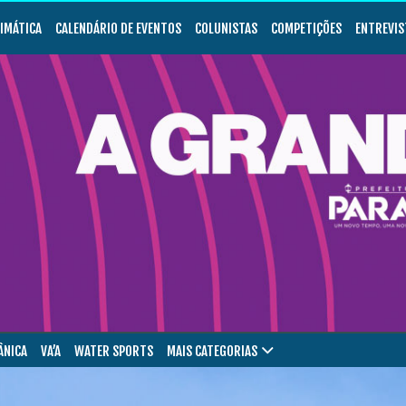
LIMÁTICA
CALENDÁRIO DE EVENTOS
COLUNISTAS
COMPETIÇÕES
ENTREVIS
ÂNICA
VA’A
WATER SPORTS
MAIS CATEGORIAS