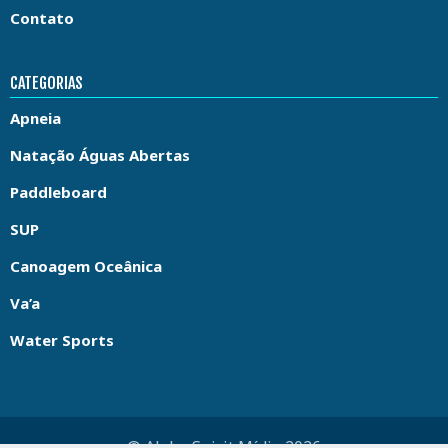
Contato
CATEGORIAS
Apneia
Natação Águas Abertas
Paddleboard
SUP
Canoagem Oceânica
Va’a
Water Sports
© Aloha Spirit Mídia 2026