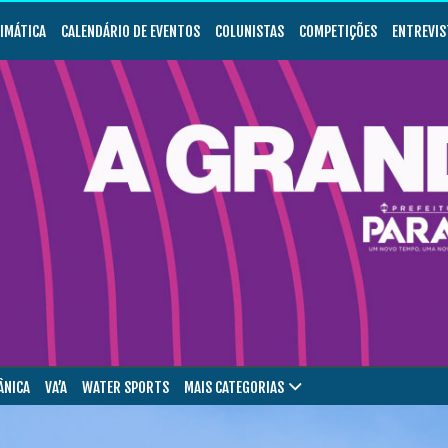
LIMÁTICA
CALENDÁRIO DE EVENTOS
COLUNISTAS
COMPETIÇÕES
ENTREVIS
ÂNICA
VA’A
WATER SPORTS
MAIS CATEGORIAS