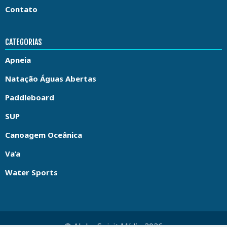
Contato
CATEGORIAS
Apneia
Natação Águas Abertas
Paddleboard
SUP
Canoagem Oceânica
Va’a
Water Sports
© Aloha Spirit Mídia 2026