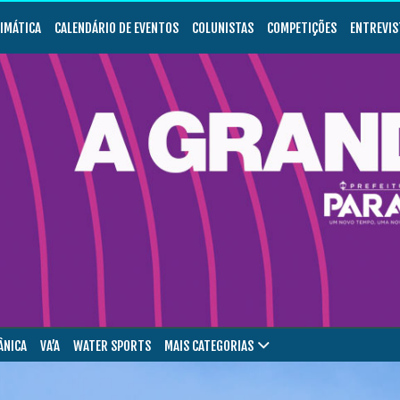
LIMÁTICA
CALENDÁRIO DE EVENTOS
COLUNISTAS
COMPETIÇÕES
ENTREVIS
ÂNICA
VA’A
WATER SPORTS
MAIS CATEGORIAS