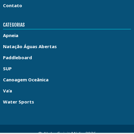
Contato
CATEGORIAS
Apneia
Natação Águas Abertas
Paddleboard
SUP
Canoagem Oceânica
Va’a
Water Sports
© Aloha Spirit Mídia 2026