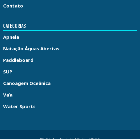
Contato
CATEGORIAS
Apneia
Natação Águas Abertas
Paddleboard
SUP
Canoagem Oceânica
Va’a
Water Sports
© Aloha Spirit Mídia 2026