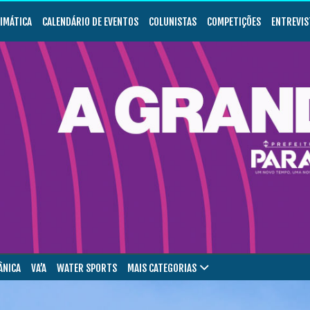
LIMÁTICA
CALENDÁRIO DE EVENTOS
COLUNISTAS
COMPETIÇÕES
ENTREVIS
ÂNICA
VA’A
WATER SPORTS
MAIS CATEGORIAS