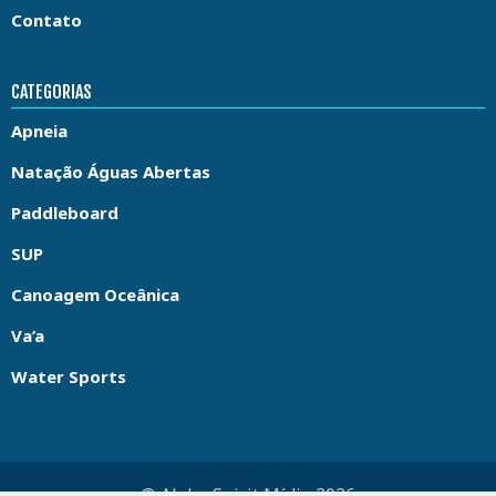
Contato
CATEGORIAS
Apneia
Natação Águas Abertas
Paddleboard
SUP
Canoagem Oceânica
Va’a
Water Sports
© Aloha Spirit Mídia 2026