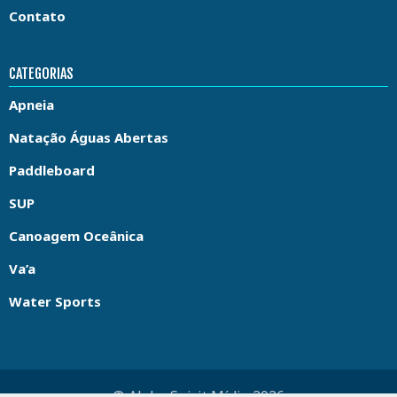
Contato
CATEGORIAS
Apneia
Natação Águas Abertas
Paddleboard
SUP
Canoagem Oceânica
Va’a
Water Sports
© Aloha Spirit Mídia 2026