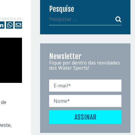
Pesquise
OMPARTILHE
Newsletter
Fique por dentro das novidades
dos Water Sports!
 de
este,