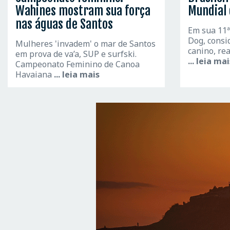
Wahines mostram sua força
Mundial 
nas águas de Santos
Em sua 11ª 
Dog, consi
Mulheres 'invadem' o mar de Santos
canino, re
em prova de va’a, SUP e surfski.
... leia ma
Campeonato Feminino de Canoa
Havaiana
... leia mais