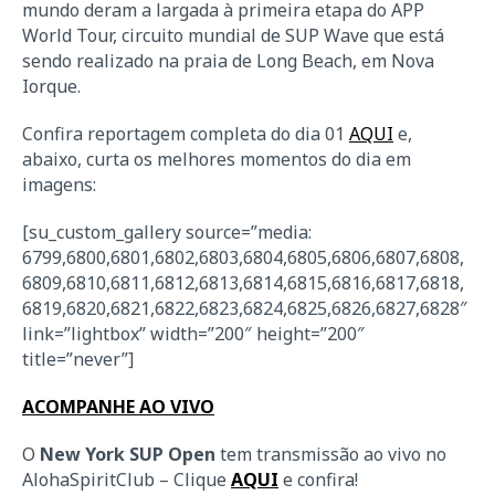
mundo deram a largada à primeira etapa do APP
World Tour, circuito mundial de SUP Wave que está
sendo realizado na praia de Long Beach, em Nova
Iorque.
Confira reportagem completa do dia 01
AQUI
e,
abaixo, curta os melhores momentos do dia em
imagens:
[su_custom_gallery source=”media:
6799,6800,6801,6802,6803,6804,6805,6806,6807,6808,
6809,6810,6811,6812,6813,6814,6815,6816,6817,6818,
6819,6820,6821,6822,6823,6824,6825,6826,6827,6828″
link=”lightbox” width=”200″ height=”200″
title=”never”]
ACOMPANHE AO VIVO
O
New York SUP Open
tem transmissão ao vivo no
AlohaSpiritClub – Clique
AQUI
e confira!