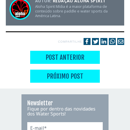
AUTOR:
REDAÇÃO ALOHA SPIRIT
Aloha Spirit Mídia é a maior plataforma de
conteúdo sobre paddle e water sports da
América Latina.
COMPARTILHE
POST ANTERIOR
PRÓXIMO POST
Newsletter
Fique por dentro das novidades
dos Water Sports!