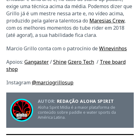
exige uma técnica acima da média. Podemos dizer que
Grillo já é um mestre nessa arte e, no vídeo acima,
produzido pela galera talentosa do
Maresias Crew
,
com os melhores momentos do tube rider em 2018
(até agora!), a sua habilidade fica clara.
Marcio Grillo conta com o patrocínio de
Winevinhos
Apoios:
Gangaster
/
Shine
Gzero Tech
/
Tree board
shop
Instagram
@marciogrillosup
AUTOR:
REDAÇÃO ALOHA SPIRIT
Aloha Spirit Mídia é a maior plataforma de
conteúdo sobre paddle e water sports da
América Latina.