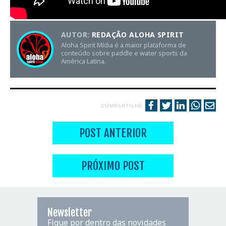
AUTOR:
REDAÇÃO ALOHA SPIRIT
Aloha Spirit Mídia é a maior plataforma de
conteúdo sobre paddle e water sports da
América Latina.
COMPARTILHE
POST ANTERIOR
PRÓXIMO POST
Newsletter
Fique por dentro das novidades