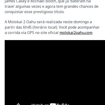
James Casey e Michael Booth, que já ‘bateram na
trave’ algumas vezes e agora tem grandes chances de
conquistar esse prestigioso título.
A Molokai 2 Oahu será realizada neste domingo a
partir das 6h45 (horário local). Você pode acompanhar
a corrida via GPS no site oficial
molokai2oahu.com
.