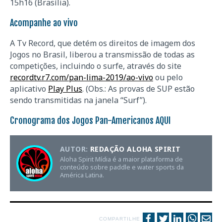
15h16 (Brasília).
Acompanhe ao vivo
A Tv Record, que detém os direitos de imagem dos
Jogos no Brasil, liberou a transmissão de todas as
competições, incluindo o surfe, através do site
recordtv.r7.com/pan-lima-2019/ao-vivo
ou pelo
aplicativo
Play Plus
. (Obs.: As provas de SUP estão
sendo transmitidas na janela “Surf”).
Cronograma dos Jogos Pan-Americanos
AQUI
AUTOR:
REDAÇÃO ALOHA SPIRIT
Aloha Spirit Mídia é a maior plataforma de
conteúdo sobre paddle e water sports da
América Latina.
COMPARTILHE