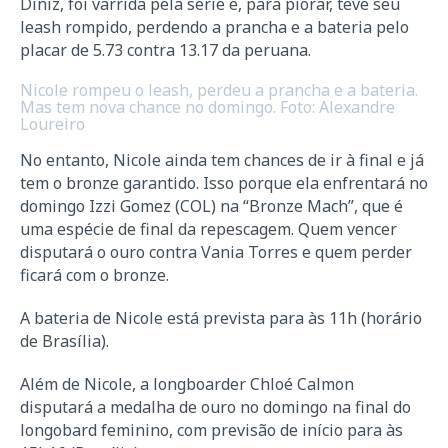
Diniz, foi varrida pela série e, para piorar, teve seu
leash rompido, perdendo a prancha e a bateria pelo
placar de 5.73 contra 13.17 da peruana.
Nicole rompeu o leash, perdeu a prancha e a bateria.
Mas tem nova chance no domingo. Foto: Alexandre
Loureiro
No entanto, Nicole ainda tem chances de ir à final e já
tem o bronze garantido. Isso porque ela enfrentará no
domingo Izzi Gomez (COL) na “Bronze Mach”, que é
uma espécie de final da repescagem. Quem vencer
disputará o ouro contra Vania Torres e quem perder
ficará com o bronze.
A bateria de Nicole está prevista para às 11h (horário
de Brasília).
Além de Nicole, a longboarder Chloé Calmon
disputará a medalha de ouro no domingo na final do
longobard feminino, com previsão de início para às