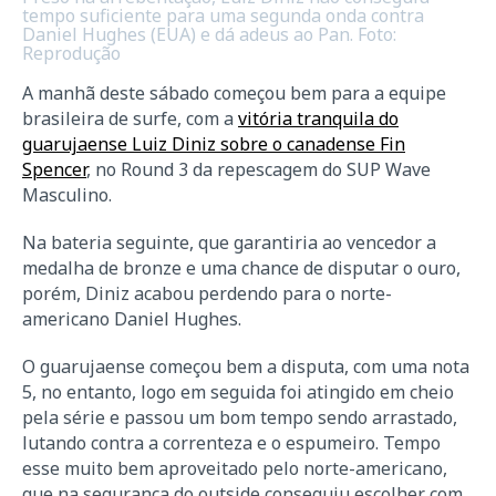
tempo suficiente para uma segunda onda contra
Daniel Hughes (EUA) e dá adeus ao Pan. Foto:
Reprodução
A manhã deste sábado começou bem para a equipe
brasileira de surfe, com a
vitória tranquila do
guarujaense Luiz Diniz sobre o canadense Fin
Spencer
, no Round 3 da repescagem do SUP Wave
Masculino.
Na bateria seguinte, que garantiria ao vencedor a
medalha de bronze e uma chance de disputar o ouro,
porém, Diniz acabou perdendo para o norte-
americano Daniel Hughes.
O guarujaense começou bem a disputa, com uma nota
5, no entanto, logo em seguida foi atingido em cheio
pela série e passou um bom tempo sendo arrastado,
lutando contra a correnteza e o espumeiro. Tempo
esse muito bem aproveitado pelo norte-americano,
que na segurança do outside conseguiu escolher com