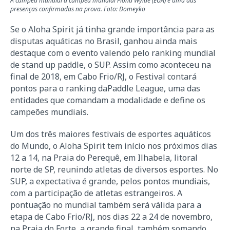
A campeã mundial a campeã mundial Fiona Wylde (EUA) é uma das
presenças confirmadas na prova. Foto: Domeyko
Se o Aloha Spirit já tinha grande importância para as
disputas aquáticas no Brasil, ganhou ainda mais
destaque com o evento valendo pelo ranking mundial
de stand up paddle, o SUP. Assim como aconteceu na
final de 2018, em Cabo Frio/RJ, o Festival contará
pontos para o ranking daPaddle League, uma das
entidades que comandam a modalidade e define os
campeões mundiais.
Um dos três maiores festivais de esportes aquáticos
do Mundo, o Aloha Spirit tem início nos próximos dias
12 a 14, na Praia do Perequê, em Ilhabela, litoral
norte de SP, reunindo atletas de diversos esportes. No
SUP, a expectativa é grande, pelos pontos mundiais,
com a participação de atletas estrangeiros. A
pontuação no mundial também será válida para a
etapa de Cabo Frio/RJ, nos dias 22 a 24 de novembro,
na Praia do Forte, a grande final, também somando