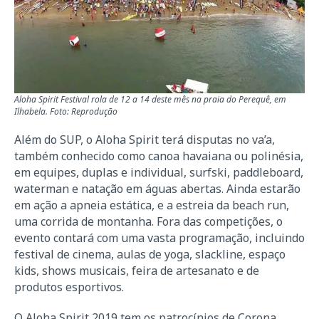
Aloha Spirit Festival rola de 12 a 14 deste mês na praia do Perequê, em
Ilhabela. Foto: Reprodução
Além do SUP, o Aloha Spirit terá disputas no va’a,
também conhecido como canoa havaiana ou polinésia,
em equipes, duplas e individual, surfski, paddleboard,
waterman e natação em águas abertas. Ainda estarão
em ação a apneia estática, e a estreia da beach run,
uma corrida de montanha. Fora das competições, o
evento contará com uma vasta programação, incluindo
festival de cinema, aulas de yoga, slackline, espaço
kids, shows musicais, feira de artesanato e de
produtos esportivos.
O Aloha Spirit 2019 tem os patrocínios de Corona