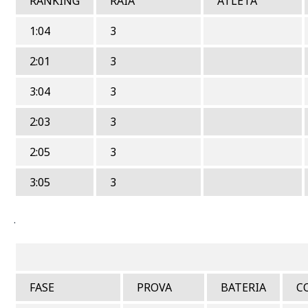
RANKING
RAIA
ATLETA
1:04
3
2:01
3
3:04
3
2:03
3
2:05
3
3:05
3
.
SEMI-F
FASE
PROVA
BATERIA
C