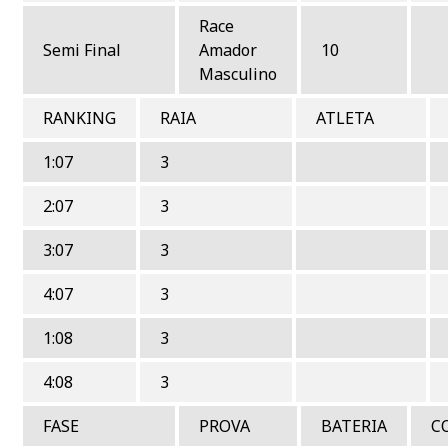
Race
Semi Final
Amador
10
Masculino
RANKING
RAIA
ATLETA
1:07
3
2:07
3
3:07
3
4:07
3
1:08
3
4:08
3
FASE
PROVA
BATERIA
C