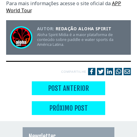
Para mais informações acesse o site oficial da
APP
World Tour
.
AUTOR:
REDAÇÃO ALOHA SPIRIT
Aloha Spirit Mídia é a maior plataforma de
conteúdo sobre paddle e water sports da
América Latina.
COMPARTILHE
POST ANTERIOR
PRÓXIMO POST
Newsletter