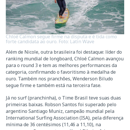
Chloé Calmon segue firme na disputa e é tida como
forte candidata ao ouro. Foto: Latin Wave
Além de Nicole, outra brasileira foi destaque: líder do
ranking mundial de longboard, Chloé Calmon avançou
para o round 3 e tem as melhores performances da
categoria, confirmando o favoritismo à medalha de
ouro. Também nos pranchões, Wenderson Biludo
segue firme e também está na terceira fase.
Já no surf (pranchinha), o Time Brasil teve suas duas
primeiras baixas. Robson Santos foi superado pelo
argentino Santiago Muniz, campeão mundial pela
International Surfing Association (ISA), pela diferença
mínima de 36 centésimos (11,46 a 11,10), na