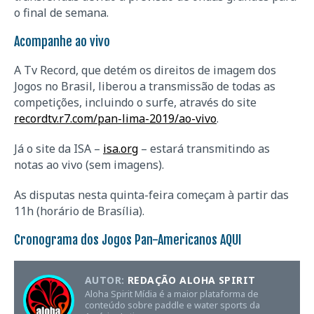
o final de semana.
Acompanhe ao vivo
A Tv Record, que detém os direitos de imagem dos
Jogos no Brasil, liberou a transmissão de todas as
competições, incluindo o surfe, através do site
recordtv.r7.com/pan-lima-2019/ao-vivo
.
Já o site da ISA –
isa.org
– estará transmitindo as
notas ao vivo (sem imagens).
As disputas nesta quinta-feira começam à partir das
11h (horário de Brasília).
Cronograma dos Jogos Pan-Americanos
AQUI
AUTOR:
REDAÇÃO ALOHA SPIRIT
Aloha Spirit Mídia é a maior plataforma de
conteúdo sobre paddle e water sports da