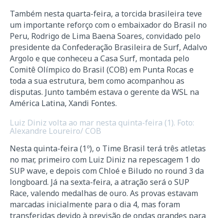
Também nesta quarta-feira, a torcida brasileira teve
um importante reforço com o embaixador do Brasil no
Peru, Rodrigo de Lima Baena Soares, convidado pelo
presidente da Confederação Brasileira de Surf, Adalvo
Argolo e que conheceu a Casa Surf, montada pelo
Comitê Olímpico do Brasil (COB) em Punta Rocas e
toda a sua estrutura, bem como acompanhou as
disputas. Junto também estava o gerente da WSL na
América Latina, Xandi Fontes.
Luiz Diniz volta ao mar nesta quinta-feira (1). Foto:
Alexandre Loureiro/ COB
Nesta quinta-feira (1º), o Time Brasil terá três atletas
no mar, primeiro com Luiz Diniz na repescagem 1 do
SUP wave, e depois com Chloé e Biludo no round 3 da
longboard. Já na sexta-feira, a atração será o SUP
Race, valendo medalhas de ouro. As provas estavam
marcadas inicialmente para o dia 4, mas foram
transferidas devido à previsão de ondas grandes para