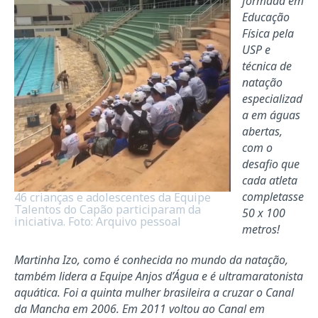
formada em
Educação
Física pela
USP e
técnica de
natação
especializad
a em águas
abertas,
com o
desafio que
cada atleta
completasse
46 crianças e adolescentes da Equipe
Talentos do Capão participaram da
50 x 100
iniciativa. Foto: Arquivo pessoal
metros!
Martinha Izo, como é conhecida no mundo da natação,
também lidera a Equipe Anjos d’Água e é ultramaratonista
aquática. Foi a quinta mulher brasileira a cruzar o Canal
da Mancha em 2006. Em 2011 voltou ao Canal em