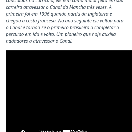
concluídas no currículo, ele tem como maior feito em sua
carreira atravessar o Canal da Mancha três vezes. A
primeira foi em 1996 quando partiu da Inglaterra e
chegou a costa francesa. No ano seguinte ele voltou para
o Canal e tornou-se o primeiro brasileiro a completar o
percurso em ida e volta. Um pioneiro que hoje auxilia
nadadores a atravessar o Canal.