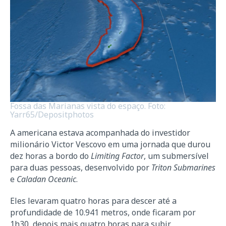
Fossa das Marianas vista do espaço. Foto:
Yarr65/Depositphotos
A americana estava acompanhada do investidor
milionário Victor Vescovo em uma jornada que durou
dez horas a bordo do
Limiting Factor
, um submersível
para duas pessoas, desenvolvido por
Triton Submarines
e
Caladan Oceanic
.
Eles levaram quatro horas para descer até a
profundidade de 10.941 metros, onde ficaram por
1h30, depois mais quatro horas para subir.