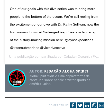
One of our goals with this dive series was to bring more
people to the bottom of the ocean. We’re still reeling from
the excitement of our dive with Dr. Kathy Sullivan, now the
first woman to visit #ChallengerDeep. See a video recap
of the history-making mission here. @eyosexpeditions
@tritonsubmarines @victorlvescovo
Uma publicação compartilhada por
Caladan Oceanic
(@caladanoceanic) em
AUTOR:
REDAÇÃO ALOHA SPIRIT
Aloha Spirit Mídia é a maior plataforma de
conteúdo sobre paddle e water sports da
América Latina.
COMPARTILHE