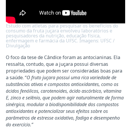
Estudo com atletas para pesquisar os benefícios do
consumo da fruta juçara envolveu laboratórios e
pesquisadores da nutrição, educação física,
enfermagem e farmácia da UFSC. Imagens: UFSC /
Divulgação
O foco da tese de Cândice foram as antocianinas. Ela
ressalta, contudo, que a juçara possui diversas
propriedades que podem ser consideradas boas para
a saúde. “
O fruto juçara possui uma rica variedade de
substâncias ativas e compostos antioxidantes, como os
ácidos fenólicos, carotenoides, ácido ascórbico, vitamina
E, zinco e selênio, que podem agir naturalmente de forma
sinérgica, modular a biodisponibilidade dos compostos
antioxidantes e potencializar seus efeitos sobre os
parâmetros de estresse oxidativo, fadiga e desempenho
do exercício.”