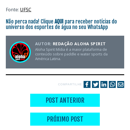
Fonte:
UFSC
Não perca nada! Clique
AQUI
para receber notícias do
universo dos esportes de água no seu WhatsApp
AUTOR:
REDAÇÃO ALOHA SPIRIT
Aloha Spirit Mídia é a maior plataforma de
conteúdo sobre paddle e water sports da
América Latina.
COMPARTILHE
POST ANTERIOR
PRÓXIMO POST