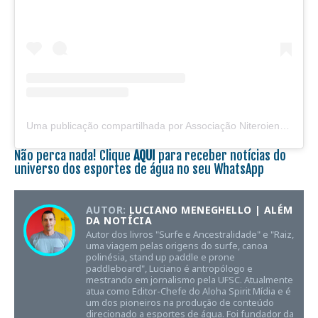
Uma publicação compartilhada por Associação Niteroiense de Va’a (@anvaa_niteroi)
Não perca nada! Clique
AQUI
para receber notícias do
universo dos esportes de água no seu WhatsApp
AUTOR:
LUCIANO MENEGHELLO | ALÉM
DA NOTÍCIA
Autor dos livros "Surfe e Ancestralidade" e "Raiz,
uma viagem pelas origens do surfe, canoa
polinésia, stand up paddle e prone
paddleboard", Luciano é antropólogo e
mestrando em jornalismo pela UFSC. Atualmente
atua como Editor-Chefe do Aloha Spirit Mídia e é
um dos pioneiros na produção de conteúdo
direcionado a esportes de água. Foi fundador da