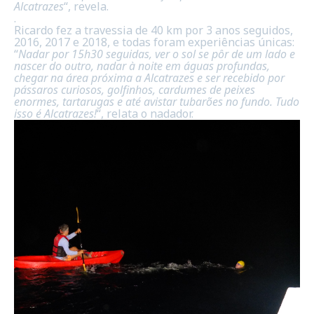
Alcatrazes
“, revela.
.
Ricardo fez a travessia de 40 km por 3 anos seguidos,
2016, 2017 e 2018, e todas foram experiências únicas:
“
Nadar por 15h30 seguidas, ver o sol se pôr de um lado e
nascer do outro, nadar à noite em águas profundas,
chegar na área próxima a Alcatrazes e ser recebido por
pássaros curiosos, golfinhos, cardumes de peixes
enormes, tartarugas e até avistar tubarões no fundo. Tudo
isso é Alcatrazes!
“, relata o nadador.