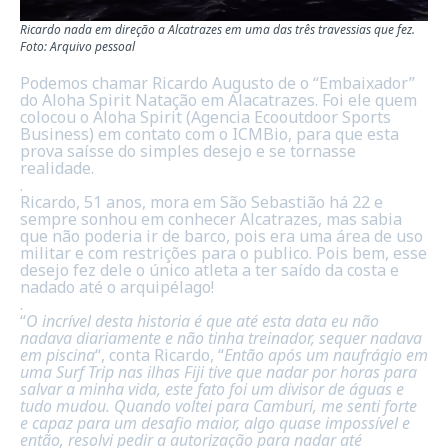
Ricardo nada em direção a Alcatrazes em uma das três travessias que fez.
Foto: Arquivo pessoal
Podemos chamar Ricardo Augusto de o “Embaixador”
do Aloha Spirit Natação em Alacatrazes. Foi ele quem
colocou o Aloha Spirit (Agencia
Ecooutdoor Sports
Business)
em contato com o
ICMBio
, para que esta
prova saísse do simples desejo e se tornasse
realidade.
.
Ricardo, 51 anos, mora em São Sebastião há 22 e
sempre sonhou em conhecer Alcatrazes, mas sabia
que não poderia ir de barco, pois era uma área de uso
militar e com restrições para o publico. Pois bem, esse
desejo fez dele o único atleta a ter saído da costa e
nadado até o arquipélago!
.
“
O incrível desta historia é que até esta data eu não
nadava diariamente e não tinha treinador, sequer nadava
em piscina
“, conta Ricardo, “
Então após um naufrágio em
uma Surf Trip nas ilhas Fiji tive que nadar por horas para
salvar a minha vida, este fato foi um divisor de águas e
tudo mudou. Quando voltei para Camburi, me senti forte
e capaz para um desafio maior, algo quase impossível e
então, resolvi pedir a autorização para nadar até