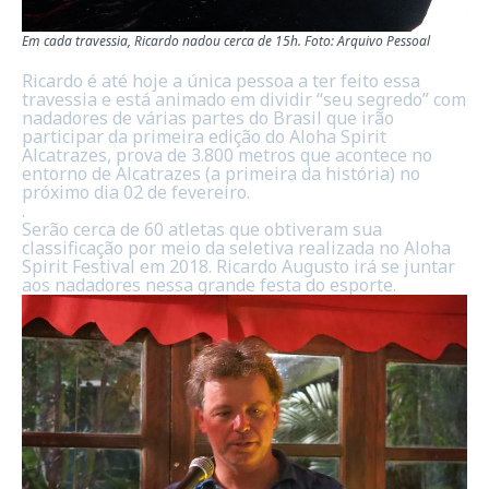
Em cada travessia, Ricardo nadou cerca de 15h. Foto: Arquivo Pessoal
Ricardo é até hoje a única pessoa a ter feito essa
travessia e está animado em dividir “seu segredo” com
nadadores de várias partes do Brasil que irão
participar da primeira edição do Aloha Spirit
Alcatrazes, prova de 3.800 metros que acontece no
entorno de Alcatrazes (a primeira da história) no
próximo dia 02 de fevereiro.
.
Serão cerca de 60 atletas que obtiveram sua
classificação por meio da seletiva realizada no Aloha
Spirit Festival em 2018. Ricardo Augusto irá se juntar
aos nadadores nessa grande festa do esporte.