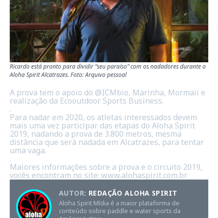
Ricardo está pronto para dividir “seu paraíso” com os nadadores durante o
Aloha Spirit Alcatrazes. Foto: Arquivo pessoal
A prova tem o apoio do @ICMbio, Marinha, Mormaii e
realização da Ecooutdoor Sports Business.
.
Para nadar em 2020, os atletas interessados devem
mais uma vez participar das etapas do Aloha Spirit
2019, nadando a prova de 3.800 metros, mesma
distância que será nadada em Alcatrazes, para tentar
uma vaga.
.
Maiores informações sobre a prova e o circuito 2019,
vocês encontram no site:
www.alohaspirit.com.br
AUTOR:
REDAÇÃO ALOHA SPIRIT
Aloha Spirit Mídia é a maior plataforma de
conteúdo sobre paddle e water sports da