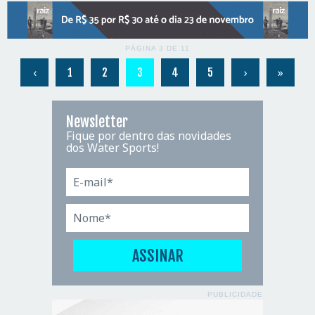
PÁGINA 3 DE 11
‹
›
»
1
2
3
4
5
Newsletter
Fique por dentro das novidades
dos Water Sports!
PUBLICIDADE