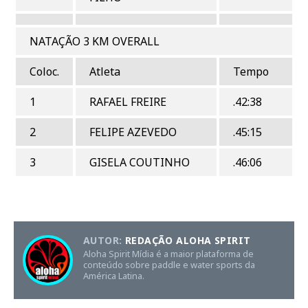
NATAÇÃO 3 KM OVERALL
Coloc.
Atleta
Tempo
1
RAFAEL FREIRE
.42:38
2
FELIPE AZEVEDO
.45:15
3
GISELA COUTINHO
.46:06
AUTOR:
REDAÇÃO ALOHA SPIRIT
Aloha Spirit Mídia é a maior plataforma de
conteúdo sobre paddle e water sports da
América Latina.