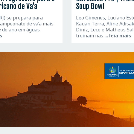
icano de Va’a
Soup Bowl
(RJ) se prepara para
Leo Gimenes, Luciano Est
campeonato de va’a mais
Kauan Terra, Aline Adisak
e do ano em águas
Diniz, Leco e Matheus Sa
is
treinam nas
... leia mais