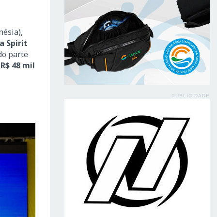
nésia),
 Spirit
do parte
e
R$ 48 mil
PUBLICIDADE