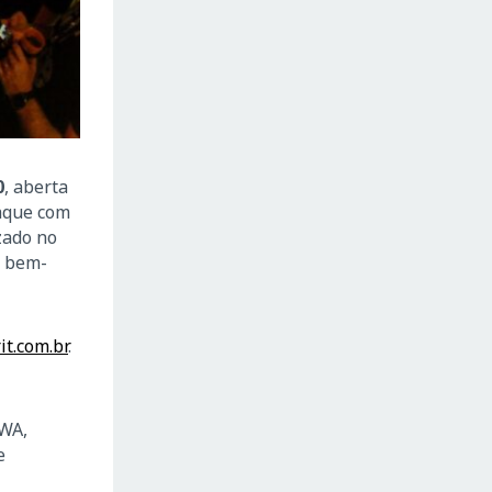
0
, aberta
taque com
izado no
e bem-
it.com.br
.
IWA,
e