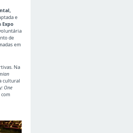
ntal,
aptada e
 a
Expo
voluntária
ento de
ormadas em
tivas. Na
mian
a cultural
y: One
, com