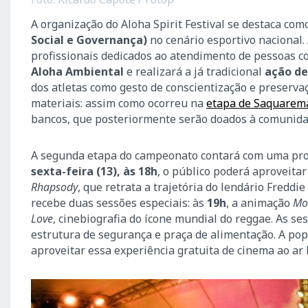
A organização do Aloha Spirit Festival se destaca c
Social e Governança)
no cenário esportivo nacional.
profissionais dedicados ao atendimento de pessoas co
Aloha Ambiental
e realizará a já tradicional
ação de
dos atletas como gesto de conscientização e preserva
materiais: assim como ocorreu na
etapa de Saquarem
bancos, que posteriormente serão doados à comunidad
A segunda etapa do campeonato contará com uma prog
sexta-feira (13), às 18h
, o público poderá aproveitar
Rhapsody
, que retrata a trajetória do lendário Fredd
recebe duas sessões especiais: às
19h
, a animação
Mo
Love
, cinebiografia do ícone mundial do reggae. As ses
estrutura de segurança e praça de alimentação. A popu
aproveitar essa experiência gratuita de cinema ao ar l