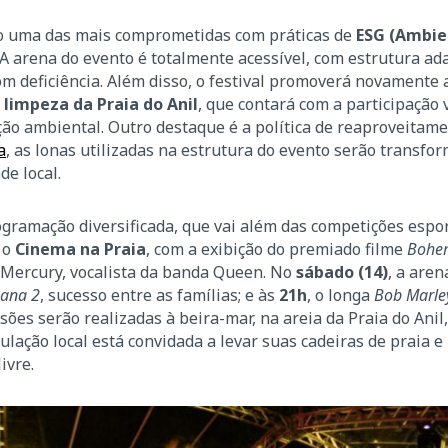
omo uma das mais comprometidas com práticas de
ESG (Ambie
 A arena do evento é totalmente acessível, com estrutura ad
m deficiência. Além disso, o festival promoverá novamente
 limpeza da Praia do Anil
, que contará com a participação 
ção ambiental. Outro destaque é a política de reaproveitam
a
, as lonas utilizadas na estrutura do evento serão transf
e local.
ramação diversificada, que vai além das competições espor
 o
Cinema na Praia
, com a exibição do premiado filme
Bohe
ie Mercury, vocalista da banda Queen. No
sábado (14)
, a aren
ana 2
, sucesso entre as famílias; e às
21h
, o longa
Bob Marle
sões serão realizadas à beira-mar, na areia da Praia do Anil
lação local está convidada a levar suas cadeiras de praia e
ivre.