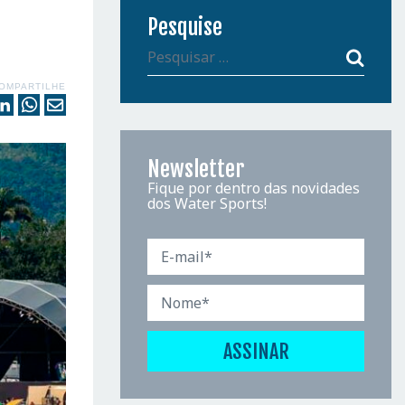
Pesquise
OMPARTILHE
Newsletter
Fique por dentro das novidades
dos Water Sports!