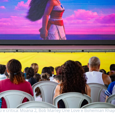
co e crítica: Moana 2, Bob Marley One Love e Bohemian Rhap