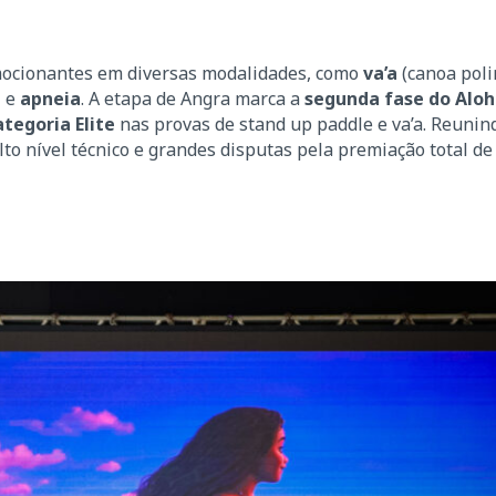
mocionantes em diversas modalidades, como
va’a
(canoa poli
d
e
apneia
. A etapa de Angra marca a
segunda fase do Aloha
ategoria Elite
nas provas de stand up paddle e va’a. Reunin
lto nível técnico e grandes disputas pela premiação total d