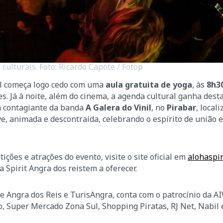
culturais. Foto: Ricardo Capote / Fotop
al começa logo cedo com uma
aula gratuita de yoga
, às
8h3
tes. Já à noite, além do cinema, a agenda cultural ganha des
a contagiante da banda
A Galera do Vinil
, no
Pirabar
, local
ve, animada e descontraída, celebrando o espírito de união 
ões e atrações do evento, visite o site oficial em
alohaspir
 Spirit Angra dos reistem a oferecer.
e Angra dos Reis e TurisAngra, conta com o patrocínio da A
o, Super Mercado Zona Sul, Shopping Piratas, RJ Net, Nabil 