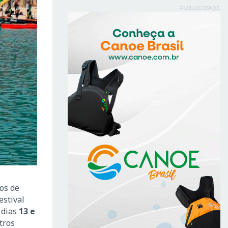
PUBLICIDADE
os de
estival
 dias
13 e
tros