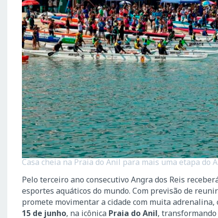
Casa cheia na Praia do Anil para mais uma etapa do Alo
Pelo terceiro ano consecutivo Angra dos Reis recebe
esportes aquáticos do mundo. Com previsão de reunir m
promete movimentar a cidade com muita adrenalina, c
15 de junho
, na icônica
Praia do Anil
, transformando 