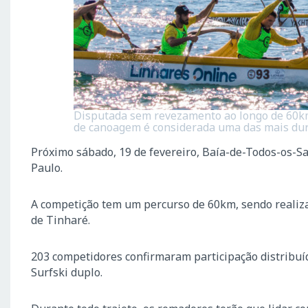
Disputada sem revezamento ao longo de 60km 
de canoagem é considerada uma das mais dur
Próximo sábado, 19 de fevereiro, Baía-de-Todos-os-Sa
Paulo.
A competição tem um percurso de 60km, sendo realiza
de Tinharé.
203 competidores confirmaram participação distribuíd
Surfski duplo.