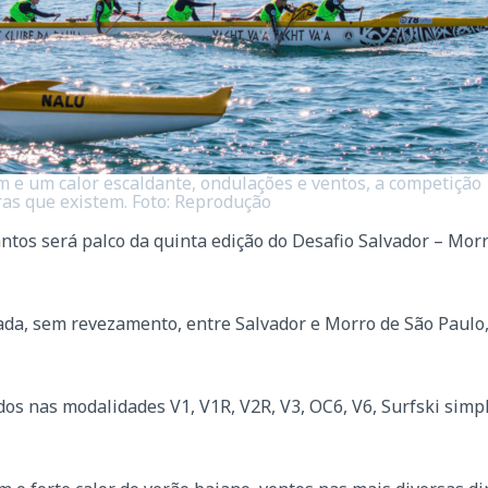
e um calor escaldante, ondulações e ventos, a competição
as que existem. Foto: Reprodução
ntos será palco da quinta edição do Desafio Salvador – Mor
da, sem revezamento, entre Salvador e Morro de São Paulo,
os nas modalidades V1, V1R, V2R, V3, OC6, V6, Surfski simp