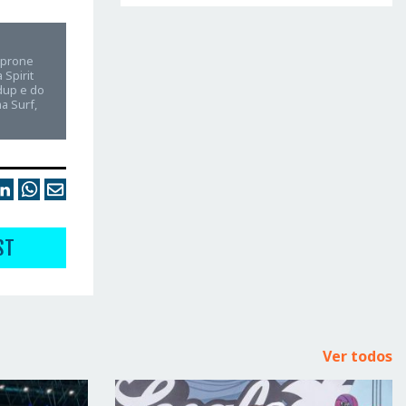
e prone
Spirit
dup e do
a Surf,
ST
Ver todos