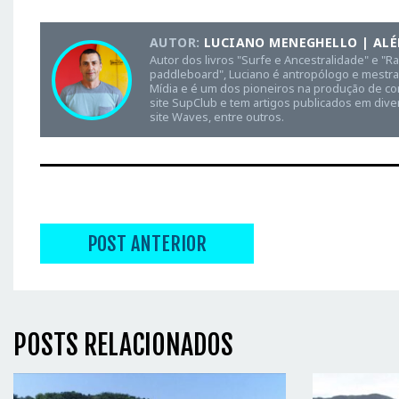
AUTOR:
LUCIANO MENEGHELLO | ALÉ
Autor dos livros "Surfe e Ancestralidade" e "R
paddleboard", Luciano é antropólogo e mestra
Mídia e é um dos pioneiros na produção de con
site SupClub e tem artigos publicados em dive
site Waves, entre outros.
POST ANTERIOR
POSTS RELACIONADOS