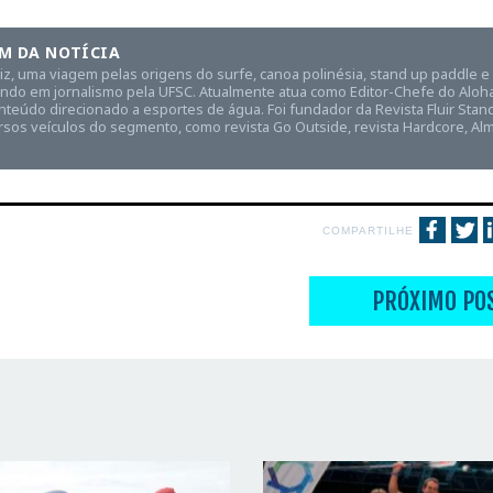
M DA NOTÍCIA
aiz, uma viagem pelas origens do surfe, canoa polinésia, stand up paddle 
ndo em jornalismo pela UFSC. Atualmente atua como Editor-Chefe do Aloha 
teúdo direcionado a esportes de água. Foi fundador da Revista Fluir Stan
rsos veículos do segmento, como revista Go Outside, revista Hardcore, Alm
COMPARTILHE
PRÓXIMO PO