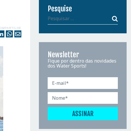
Pesquise
OMPARTILHE
Newsletter
Fique por dentro das novidades
dos Water Sports!