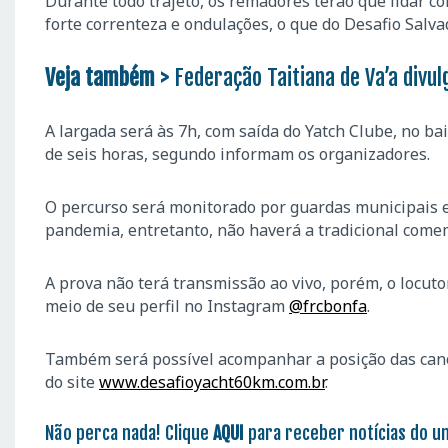
Durante todo trajeto, os remadores terão que lidar co
forte correnteza e ondulações, o que do Desafio Sal
Veja também >
Federação Taitiana de Va’a divu
A largada será às 7h, com saída do Yatch Clube, no ba
de seis horas, segundo informam os organizadores.
O percurso será monitorado por guardas municipais e
pandemia, entretanto, não haverá a tradicional comem
A prova não terá transmissão ao vivo, porém, o locut
meio de seu perfil no Instagram
@frcbonfa
.
Também será possível acompanhar a posição das canoa
do site
www.desafioyacht60km.com.br
.
Não perca nada! Clique
AQUI
para receber notícias do u