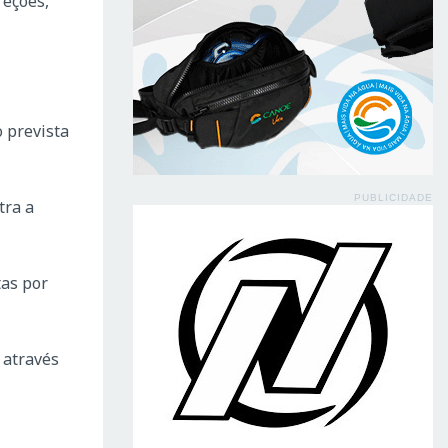
reções,
o prevista
PUBLICIDADE
tra a
as por
 através