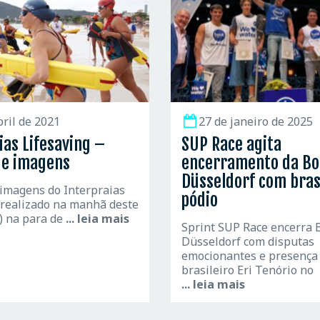
bril de 2021
27 de janeiro de 2025
ias Lifesaving –
SUP Race agita
de imagens
encerramento da Bo
Düsseldorf com bras
 imagens do Interpraias
pódio
 realizado na manhã deste
) na para de
... leia mais
Sprint SUP Race encerra 
Düsseldorf com disputas
emocionantes e presença
brasileiro Eri Tenório no
... leia mais