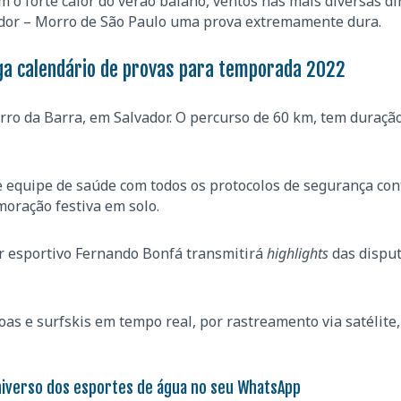
m o forte calor do verão baiano, ventos nas mais diversas di
vador – Morro de São Paulo uma prova extremamente dura.
lga calendário de provas para temporada 2022
irro da Barra, em Salvador. O percurso de 60 km, tem duraçã
 equipe de saúde com todos os protocolos de segurança con
oração festiva em solo.
or esportivo Fernando Bonfá transmitirá
highlights
das disput
s e surfskis em tempo real, por rastreamento via satélite,
niverso dos esportes de água no seu WhatsApp