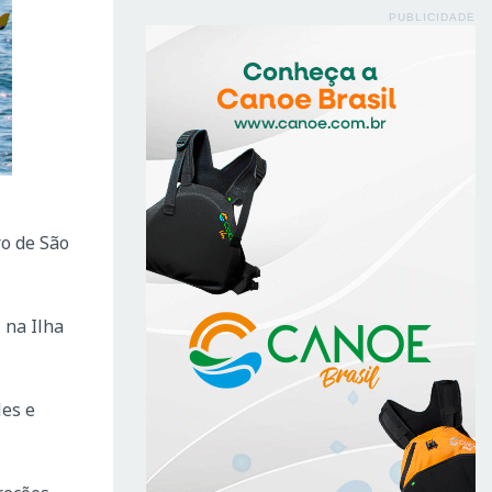
PUBLICIDADE
ro de São
 na Ilha
les e