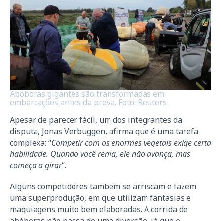
Abóboras gigantes são transformadas em
embarcações antes da prova. Foto: Reuters
Apesar de parecer fácil, um dos integrantes da
disputa, Jonas Verbuggen, afirma que é uma tarefa
complexa: “
Competir com os enormes vegetais exige certa
habilidade. Quando você rema, ele não avança, mas
começa a girar
“.
Alguns competidores também se arriscam e fazem
uma superprodução, em que utilizam fantasias e
maquiagens muito bem elaboradas. A corrida de
abóboras não passa de uma diversão, já que o