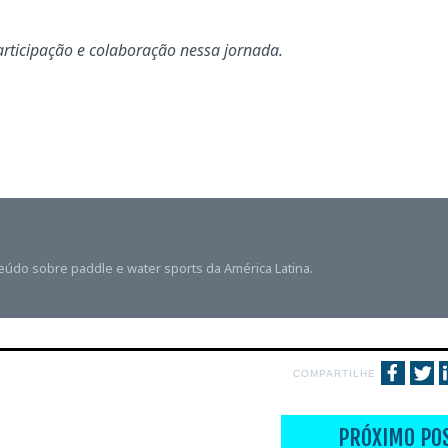
ticipação e colaboração nessa jornada.
teúdo sobre paddle e water sports da América Latina.
COMPARTILHE
PRÓXIMO PO