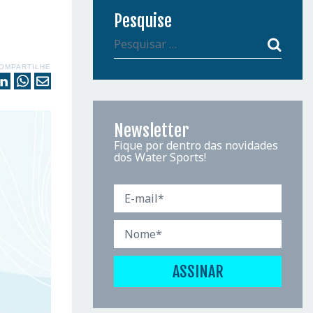
Pesquise
OMPARTILHE
Newsletter
Fique por dentro das novidades
dos Water Sports!