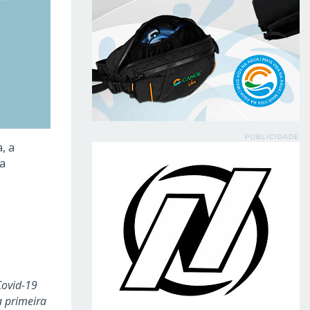
PUBLICIDADE
, a
va
Covid-19
a primeira