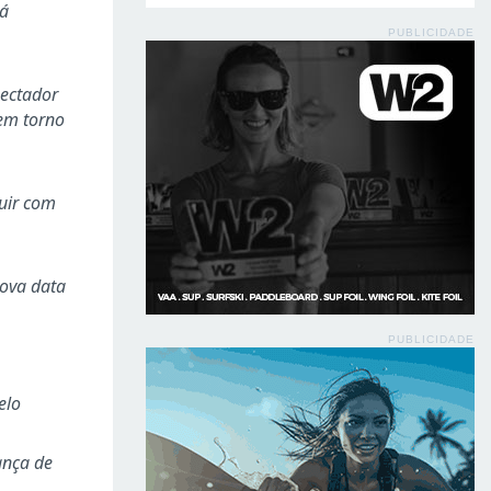
rá
PUBLICIDADE
pectador
 em torno
buir com
nova data
PUBLICIDADE
elo
ança de