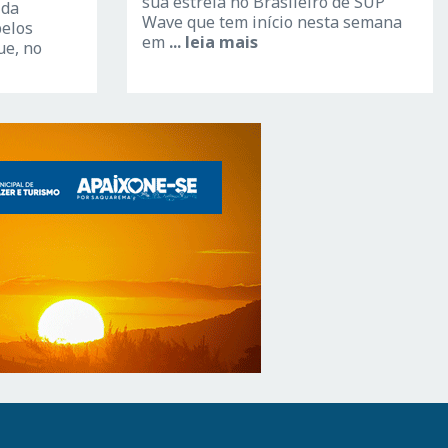
sua estreia no Brasileiro de SUP
 da
Wave que tem início nesta semana
pelos
em
... leia mais
ue, no