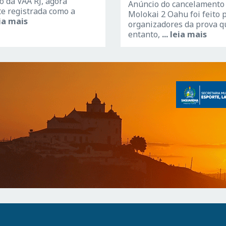
o da VAA RJ, agora
Anúncio do cancelamento
te registrada como a
Molokai 2 Oahu foi feito 
leia mais
organizadores da prova q
entanto,
... leia mais