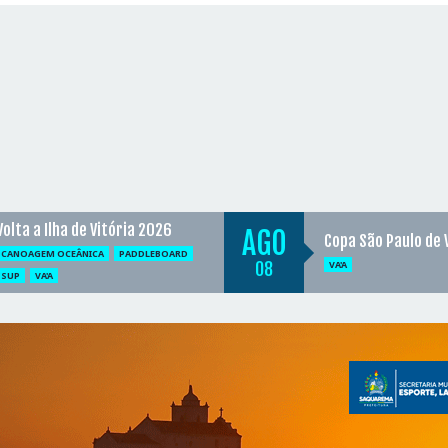
Volta a Ilha de Vitória 2026
AGO
Copa São Paulo de 
CANOAGEM OCEÂNICA
PADDLEBOARD
08
VA'A
SUP
VA'A