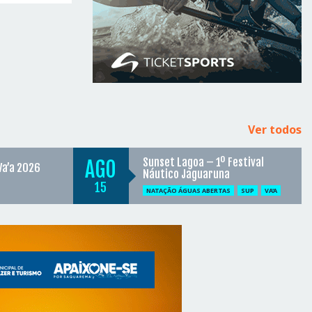
Ver todos
Sunset Lagoa – 1º Festival
AGO
Va’a 2026
Náutico Jaguaruna
15
NATAÇÃO ÁGUAS ABERTAS
SUP
VA'A