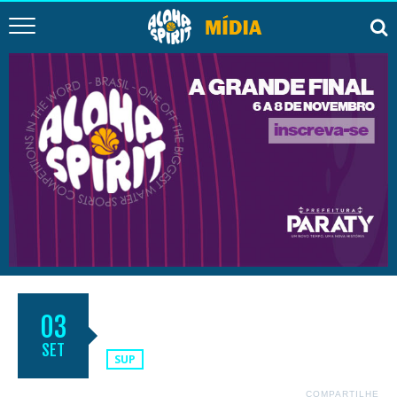
RIO GRANDE DO SUP – 2ª ETAPA
03
SET
SUP
COMPARTILHE