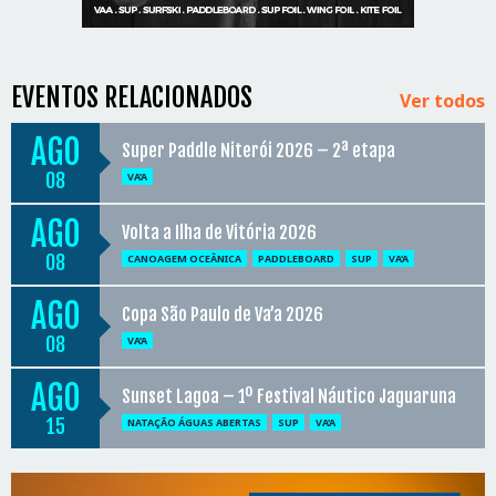
EVENTOS RELACIONADOS
Ver todos
AGO
Super Paddle Niterói 2026 – 2ª etapa
08
VA'A
AGO
Volta a Ilha de Vitória 2026
08
CANOAGEM OCEÂNICA
PADDLEBOARD
SUP
VA'A
AGO
Copa São Paulo de Va’a 2026
08
VA'A
AGO
Sunset Lagoa – 1º Festival Náutico Jaguaruna
15
NATAÇÃO ÁGUAS ABERTAS
SUP
VA'A