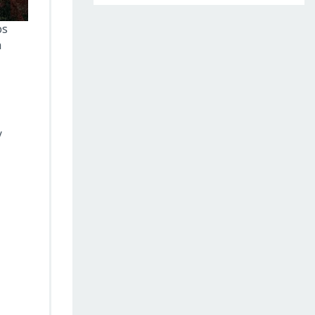
os
a
/