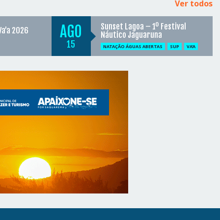
Ver todos
Sunset Lagoa – 1º Festival
AGO
Va’a 2026
Náutico Jaguaruna
15
NATAÇÃO ÁGUAS ABERTAS
SUP
VA'A