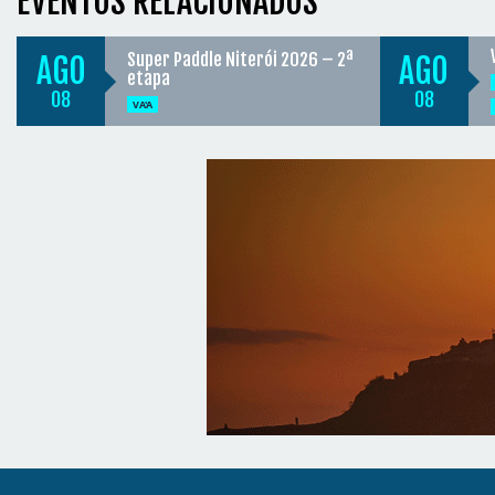
EVENTOS RELACIONADOS
Super Paddle Niterói 2026 – 2ª
AGO
AGO
etapa
08
08
VA'A