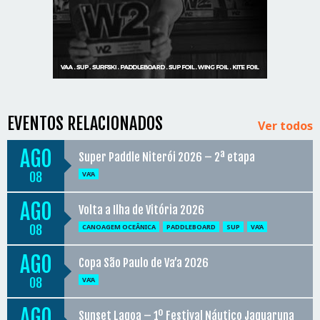
EVENTOS RELACIONADOS
Ver todos
AGO
Super Paddle Niterói 2026 – 2ª etapa
08
VA'A
AGO
Volta a Ilha de Vitória 2026
08
CANOAGEM OCEÂNICA
PADDLEBOARD
SUP
VA'A
AGO
Copa São Paulo de Va’a 2026
08
VA'A
AGO
Sunset Lagoa – 1º Festival Náutico Jaguaruna