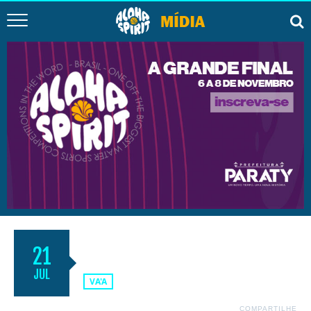
FLYAMA FESTIVAL
21
JUL
VA'A
COMPARTILHE