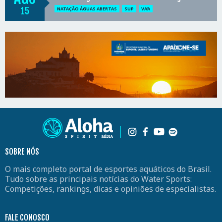
15
NATAÇÃO ÁGUAS ABERTAS
SUP
VA'A
SOBRE NÓS
O mais completo portal de esportes aquáticos do Brasil.
Tudo sobre as principais notícias do Water Sports:
Competições, rankings, dicas e opiniões de especialistas.
FALE CONOSCO