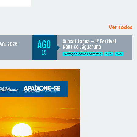
Ver todos
Sunset Lagoa – 1º Festival
AGO
Va’a 2026
Náutico Jaguaruna
15
NATAÇÃO ÁGUAS ABERTAS
SUP
VA'A