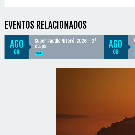
EVENTOS RELACIONADOS
Super Paddle Niterói 2026 – 2ª
AGO
AGO
etapa
08
08
VA'A