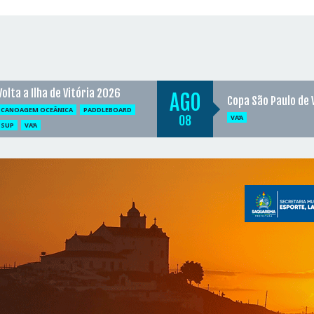
Volta a Ilha de Vitória 2026
AGO
Copa São Paulo de 
CANOAGEM OCEÂNICA
PADDLEBOARD
08
VA'A
SUP
VA'A